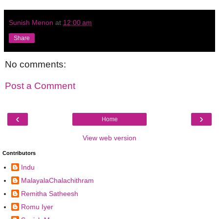
Sunish Menon
at
12:00 am
Share
No comments:
Post a Comment
‹
›
Home
View web version
Contributors
Indu
MalayalaChalachithram
Remitha Satheesh
Romu Iyer