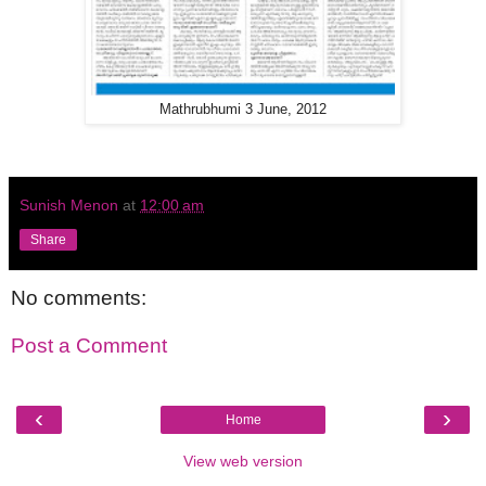
Mathrubhumi 3 June, 2012
Sunish Menon
at
12:00 am
Share
No comments:
Post a Comment
‹
›
Home
View web version